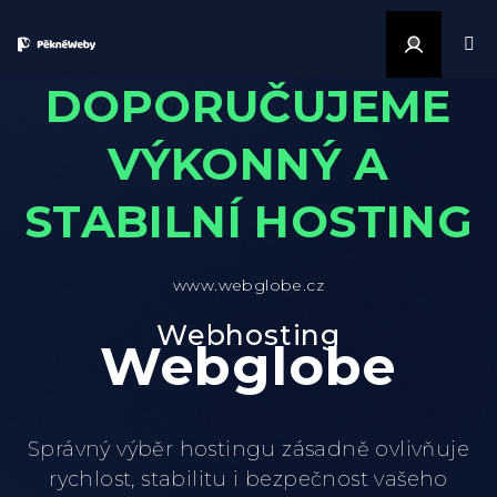
Přejít na obsah
Přihlášen
DOPORUČUJEME
VÝKONNÝ A
STABILNÍ HOSTING
www.webglobe.cz
Webhosting
Webglobe
Správný výběr hostingu zásadně ovlivňuje
rychlost, stabilitu i bezpečnost vašeho