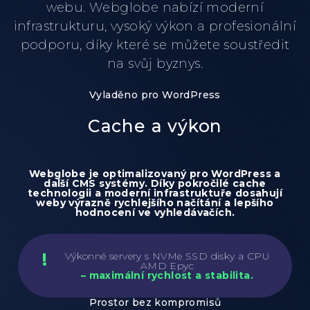
webu. Webglobe nabízí moderní
infrastrukturu, vysoký výkon a profesionální
podporu, díky které se můžete soustředit
na svůj byznys.
Vyladěno pro WordPress
Cache a výkon
Webglobe je optimalizovaný pro WordPress a
další CMS systémy. Díky pokročilé cache
technologii a moderní infrastruktuře dosahují
weby výrazně rychlejšího načítání a lepšího
hodnocení ve vyhledávačích.
Výkonné servery s NVMe SSD disky a CPU
AMD Epyc
– maximální rychlost a stabilita.
Prostor bez kompromisů