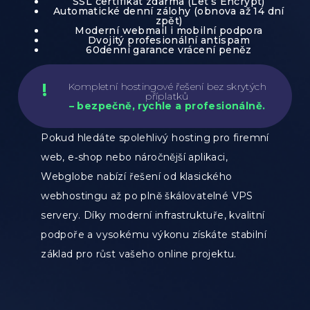
SSL certifikát zdarma (Let’s Encrypt)
Automatické denní zálohy (obnova až 14 dní
zpět)
Moderní webmail i mobilní podpora
Dvojitý profesionální antispam
60denní garance vrácení peněz
Kompletní hostingové řešení bez skrytých
příplatků
– bezpečně, rychle a profesionálně.
Pokud hledáte spolehlivý hosting pro firemní
web, e‑shop nebo náročnější aplikaci,
Webglobe nabízí řešení od klasického
webhostingu až po plně škálovatelné VPS
servery. Díky moderní infrastruktuře, kvalitní
podpoře a vysokému výkonu získáte stabilní
základ pro růst vašeho online projektu.