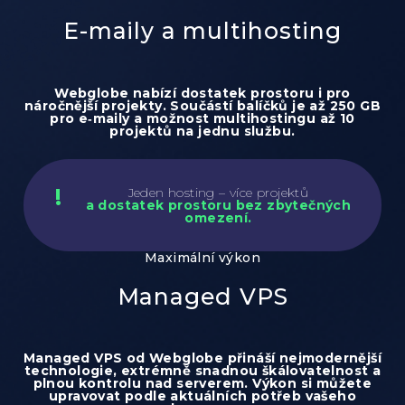
E-maily a multihosting
Webglobe nabízí dostatek prostoru i pro
náročnější projekty. Součástí balíčků je až
250 GB
pro e‑maily
a možnost
multihostingu až 10
projektů
na jednu službu.
Jeden hosting – více projektů
a dostatek prostoru bez zbytečných
omezení.
Maximální výkon
Managed VPS
Managed VPS od Webglobe přináší nejmodernější
technologie, extrémně snadnou škálovatelnost a
plnou kontrolu nad serverem. Výkon si můžete
upravovat podle aktuálních potřeb vašeho