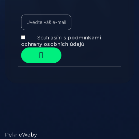
Souhlasím s
podmínkami
ochrany osobních údajů
Odebírat
Zápatí
PekneWeby