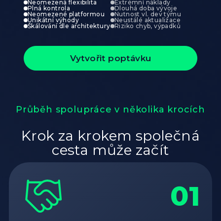
Neomezená flexibilita
Extrémní náklady
Plná kontrola
Dlouhá doba vývoje
Neomezené platformou
Nutnost vl. dev týmu
Unikátní výhody
Neustálé aktualizace
Škálování dle architektury
Riziko chyb, výpadků
Vytvořit poptávku
Průběh spolupráce v několika krocích
Krok za krokem společná
cesta může začít
01