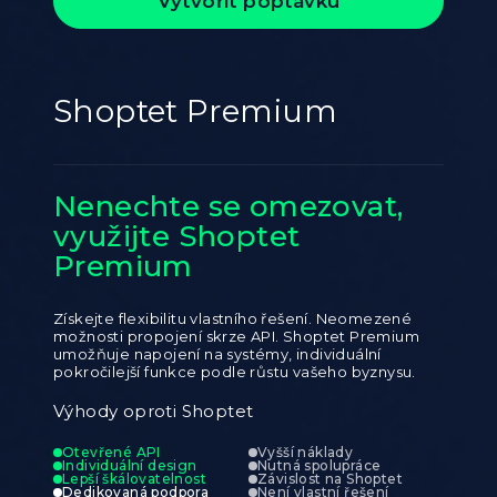
Vytvořit poptávku
Shoptet Premium
Nenechte se omezovat,
využijte Shoptet
Premium
Získejte flexibilitu vlastního řešení. Neomezené
možnosti propojení skrze API. Shoptet Premium
umožňuje napojení na systémy, individuální
pokročilejší funkce podle růstu vašeho byznysu.
Výhody oproti Shoptet
Otevřené API
Vyšší náklady
Individuální design
Nutná spolupráce
Lepší škálovatelnost
Závislost na Shoptet
Dedikovaná podpora
Není vlastní řešení