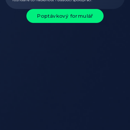
Poptávkový formulář
Výpis článků