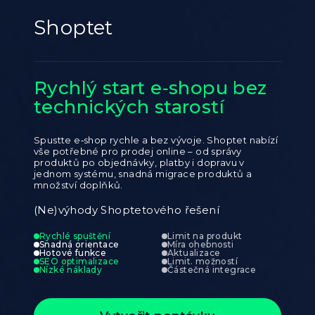
Shoptet
Rychlý start e‑shopu bez
technických starostí
Spustte e‑shop rychle a bez vývoje. Shoptet nabízí
vše potřebné pro prodej online – od správy
produktů po objednávky, platby i dopravu v
jednom systému, snadná migrace produktů a
množství doplňků.
(Ne)výhody Shoptetového řešení
Rychlé spuštění
Limit na produkt
Snadná orientace
Míra ohebnosti
Hotové funkce
Aktualizace
SEO optimalizace
Limit. možností
Nízké náklady
Částečná integrace