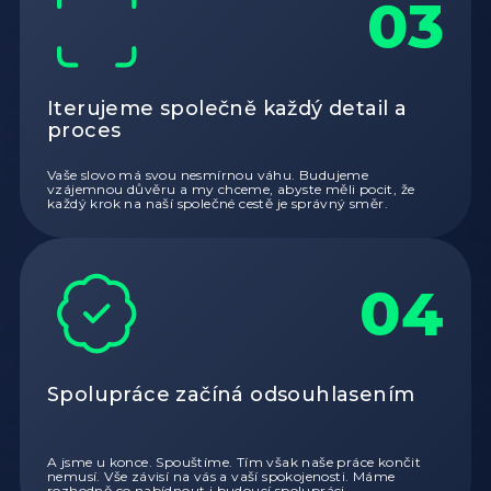
03
Iterujeme společně každý detail a
proces
Vaše slovo má svou nesmírnou váhu. Budujeme
vzájemnou důvěru a my chceme, abyste měli pocit, že
každý krok na naší společné cestě je správný směr.
04
Spolupráce začíná odsouhlasením
A jsme u konce. Spouštíme. Tím však naše práce končit
nemusí. Vše závisí na vás a vaší spokojenosti. Máme
rozhodně co nabídnout i budoucí spolupráci.