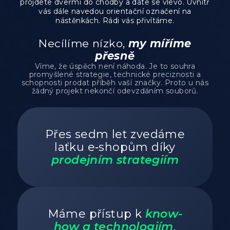
projdete dveřmi do chodby a dáte se vlevo. Uvnitř
vás dále navedou orientační označení na
nástěnkách. Rádi vás přivítáme.
Necílíme nízko,
my míříme
přesně
Víme, že úspěch není náhoda. Je to souhra
promyšlené strategie, technické preciznosti a
schopnosti prodat příběh vaší značky. Proto u nás
žádný projekt nekončí odevzdáním souborů.
Přes sedm let zvedáme
laťku e‑shopům díky
prodejním strategiím
Máme přístup k
know-
how a technologiím
,