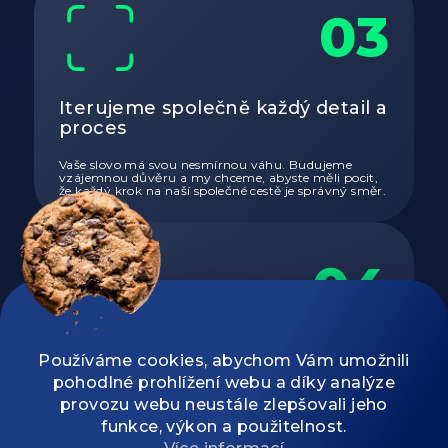
03
Iterujeme společně každý detail a
proces
Vaše slovo má svou nesmírnou váhu. Budujeme
vzájemnou důvěru a my chceme, abyste měli pocit,
že každý krok na naší společné cestě je správný směr.
04
Spolupráce začíná
Používáme cookies, abychom Vám umožnili
odsouhlasením
pohodlné prohlížení webu a díky analýze
provozu webu neustále zlepšovali jeho
A jsme u konce. Spouštíme. Tím však naše práce
funkce, výkon a použitelnost.
končit nemusí. Vše závisí na vás a vaší spokojenosti.
Máme rozhodně co nabídnout i budoucí spolupráci.