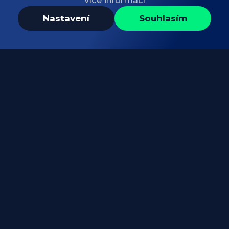
Více informací
Nastavení
Souhlasím
Poptávkový formulář
Odebírej naše čerstvé novinky
Trendy a tipy pro
moderní e‑shop
Novinky, inspirace a tipy pro růst vašeho
online impéria, které posouvají e‑shopy