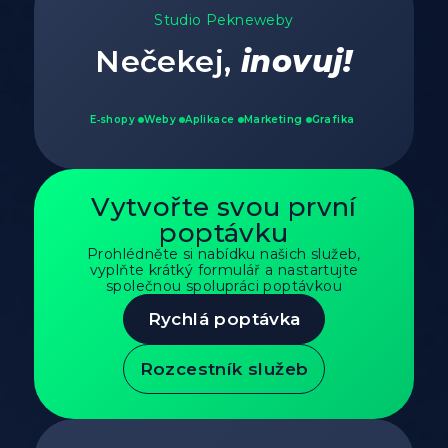
Studio Pekneweby
Nečekej,
inovuj!
E‑shopy
Weby
Aplikace
Marketing
Grafika
Vytvořte svou první
poptávku
Prohlédněte si nabídku našich služeb,
vyplňte krátký formulář a nastartujte
společnou spolupráci poptávkou
Rychlá poptávka
Rozcestník služeb