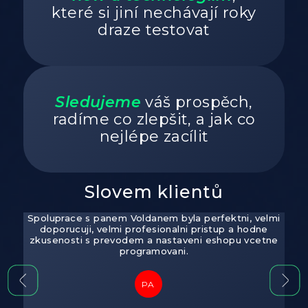
které si jiní nechávají roky
draze testovat
Sledujeme
váš prospěch,
radíme co zlepšit, a jak co
nejlépe zacílit
Slovem klientů
tup -
Spoluprace s panem Voldanem byla perfektni, velmi
Spo
emu
doporucuji, velmi profesionalni pristup a hodne
no
zkusenosti s prevodem a nastaveni eshopu vcetne
j
programovani.
zá
pro
tech
a s 
PA
rád
je