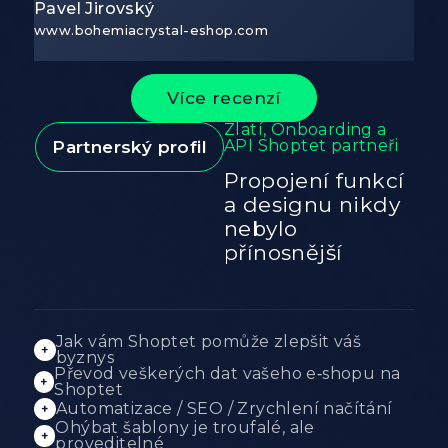
Pavel Jirovský
www.bohemiacrystal-eshop.com
Více recenzí
Len
Zlatí, Onboarding a
www.
API Shoptet partneři
Partnerský profil
Propojení funkcí
a designu nikdy
nebylo
přínosnější
Jak vám Shoptet pomůže zlepšit váš
+
byznys
Převod veškerých dat vašeho e‑shopu na
+
Shoptet
Automatizace / SEO / Zrychlení načítání
+
Ohýbat šablony je troufalé, ale
+
proveditelné