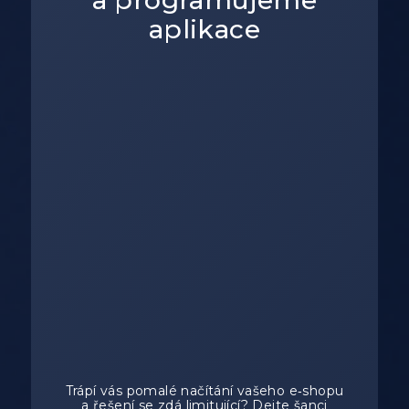
a programujeme
aplikace
Trápí vás pomalé načítání vašeho e‑shopu
a řešení se zdá limitující? Dejte šanci