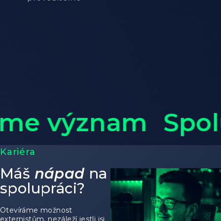
me význam
Spolu
Kariéra
Máš
nápad
na
spolupráci?
Otevíráme možnost
externistům, nezáleží jestli jsi