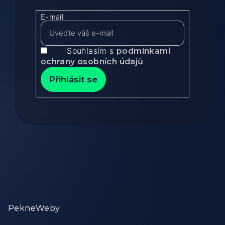
E-mail
Souhlasím s
podmínkami
ochrany osobních údajů
Přihlásit se
Zápatí
PekneWeby