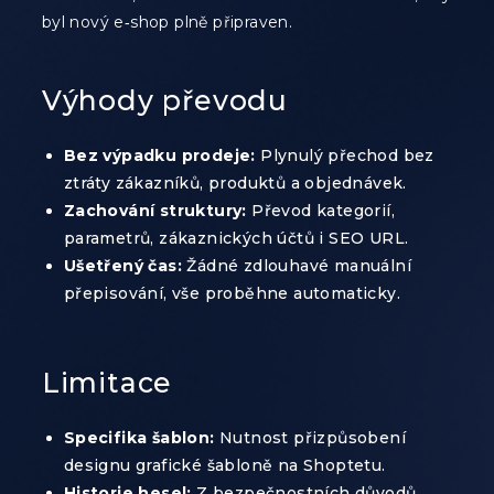
byl nový e‑shop plně připraven.
Výhody převodu
Bez výpadku prodeje:
Plynulý přechod bez
ztráty zákazníků, produktů a objednávek.
Zachování struktury:
Převod kategorií,
parametrů, zákaznických účtů i SEO URL.
Ušetřený čas:
Žádné zdlouhavé manuální
přepisování, vše proběhne automaticky.
Limitace
Specifika šablon:
Nutnost přizpůsobení
designu grafické šabloně na Shoptetu.
Historie hesel:
Z bezpečnostních důvodů