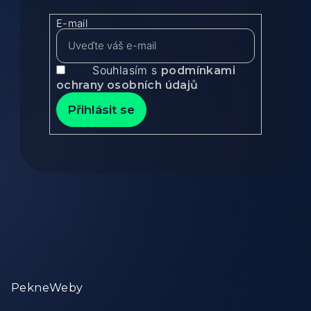
E-mail
Souhlasím s
podmínkami
ochrany osobních údajů
Přihlásit se
Zápatí
PekneWeby