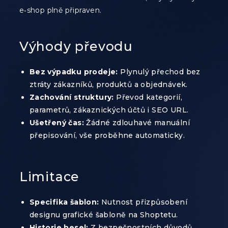
e‑shop plně připraven.
Výhody převodu
Bez výpadku prodeje:
Plynulý přechod bez
ztráty zákazníků, produktů a objednávek.
Zachování struktury:
Převod kategorií,
parametrů, zákaznických účtů i SEO URL.
Ušetřený čas:
Žádné zdlouhavé manuální
přepisování, vše proběhne automaticky.
Limitace
Specifika šablon:
Nutnost přizpůsobení
designu grafické šabloně na Shoptetu.
Historie hesel:
Z bezpečnostních důvodů