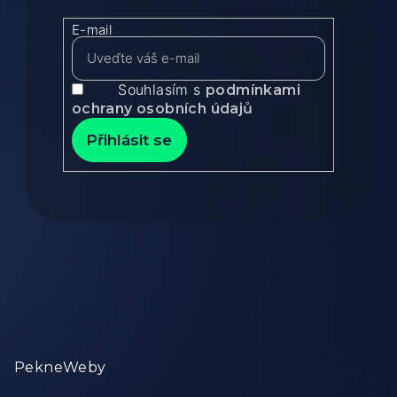
E-mail
Souhlasím s
podmínkami
ochrany osobních údajů
Přihlásit se
Zápatí
PekneWeby