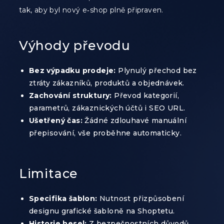
tak, aby byl nový e‑shop plně připraven.
Výhody převodu
Bez výpadku prodeje:
Plynulý přechod bez
ztráty zákazníků, produktů a objednávek.
Zachování struktury:
Převod kategorií,
parametrů, zákaznických účtů i SEO URL.
Ušetřený čas:
Žádné zdlouhavé manuální
přepisování, vše proběhne automaticky.
Limitace
Specifika šablon:
Nutnost přizpůsobení
designu grafické šabloně na Shoptetu.
Historie hesel:
Z bezpečnostních důvodů