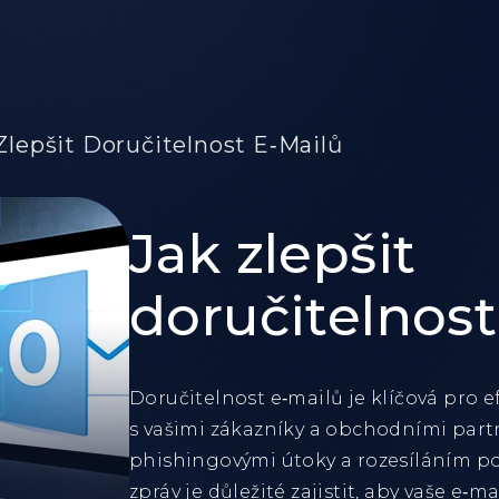
Zlepšit Doručitelnost E‑mailů
Jak zlepšit
doručitelnost
Doručitelnost e‑mailů je klíčová pro 
s vašimi zákazníky a obchodními partne
phishingovými útoky a rozesíláním 
zpráv je důležité zajistit, aby vaše e‑m