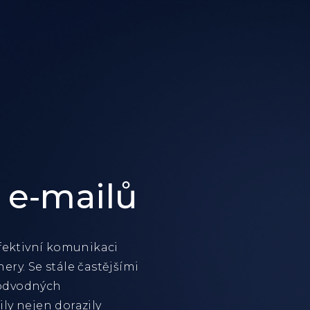
 e‑mailů
efektivní komunikaci
ry. Se stále častějšími
podvodných
aily nejen dorazily