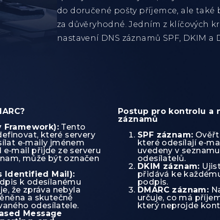
do doručené pošty příjemce, ale také
za důvěryhodné. Jedním z klíčových k
nastavení DNS záznamů SPF, DKIM a
DMARC?
Postup pro kontrolu a
záznamů
y Framework):
Tento
finovat, které servery
SPF záznam:
Ověřte
sílat e‑maily jménem
které odesílají e‑m
e‑mail přijde ze serveru
uvedeny v seznamu
nam, může být označen
odesílatelů.
DKIM záznam:
Ujist
Identified Mail):
přidává ke každému 
odpis k odesílanému
podpis.
je, že zpráva nebyla
DMARC záznam:
Na
ěněna a skutečně
určuje, co má příje
vaného odesílatele.
který neprojde kon
ased Message