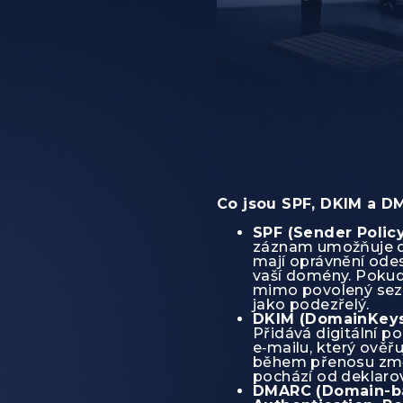
Co jsou SPF, DKIM a 
SPF (Sender Polic
záznam umožňuje de
mají oprávnění ode
vaší domény. Pokud 
mimo povolený sez
jako podezřelý.
DKIM (DomainKeys 
Přidává digitální p
e‑mailu, který ověřu
během přenosu zm
pochází od deklaro
DMARC (Domain-b