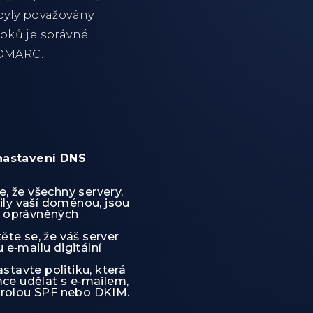
 byly považovány
roků je správné
 DMARC.
 nastavení DNS
, že všechny servery,
aily vaší doménou, jsou
 oprávněných
ěte se, že váš server
e‑mailu digitální
stavte politiku, která
mce udělat s e‑mailem,
trolou SPF nebo DKIM.