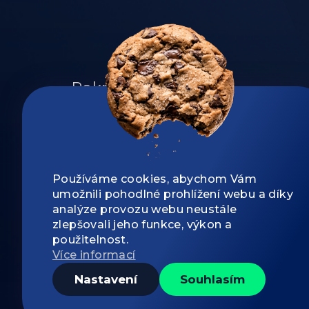
Zápatí
PekneWeby
Jsme profesionálové, kteří vyvíjí a konstr
aplikace, webové prezentace, tvoří e‑s
představám, designují a vizuálně komuni
obchodní strategie, produkty a služby.
Používáme cookies, abychom Vám
umožnili pohodlné prohlížení webu a díky
analýze provozu webu neustále
zlepšovali jeho funkce, výkon a
použitelnost.
Více informací
Nastavení
Souhlasím