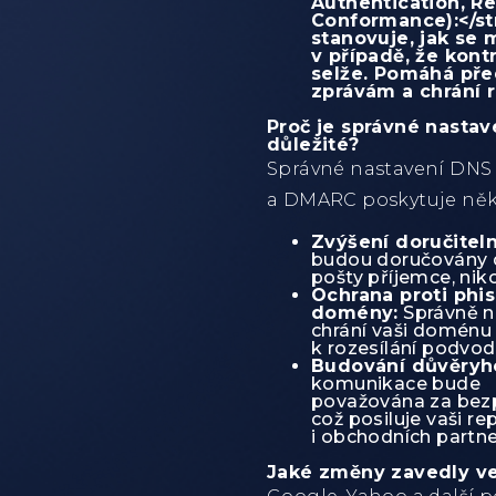
Authentication, Re
Conformance):</s
stanovuje, jak se
v případě, že kon
selže. Pomáhá př
zprávám a chrání 
Proč je správné nasta
důležité?
Správné nastavení DNS
a DMARC poskytuje něk
Zvýšení doručiteln
budou doručovány 
pošty příjemce, nik
Ochrana proti phis
domény:
Správně 
chrání vaši doménu
k rozesílání podvod
Budování důvěryh
komunikace bude
považována za bez
což posiluje vaši re
i obchodních partne
Jaké změny zavedly ve