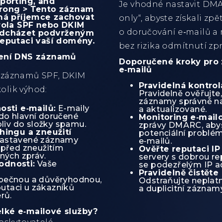
porting, and
Je vhodné nastavit DMA
trong > Tento záznam
 má příjemce zachovat
only“, abyste získali zp
trola SPF nebo DKIM
o doručování e‑mailů a 
edcházet podvrženým
reputaci vaší domény.
bez rizika odmítnutí zpr
vení DNS záznamů
Doporučené kroky pro 
e‑mailů
 záznamů SPF, DKIM
Pravidelná kontro
olik výhod:
Pravidelně ověřujte
záznamy správně n
osti e‑mailů:
E-maily
a aktualizované.
do hlavní doručené
Monitoring e‑mail
oliv do složky spamu.
zprávy DMARC, abyst
hingu a zneužití
potenciální problé
nastavené záznamy
e‑mailů.
 před zneužitím
Ověřte reputaci IP
ných zpráv.
servery s dobrou re
odnosti:
Vaše
se podezřelým IP a
Pravidelně čistěte
pečnou a důvěryhodnou,
Odstraňujte neplat
putaci u zákazníků
a duplicitní záznam
rů.
lké e‑mailové služby?