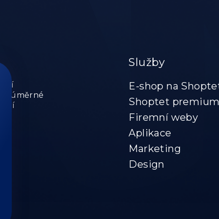
Služby
uují
E-shop na Shopte
hopy úměrné
Shoptet premiu
kují
Firemní weby
Aplikace
Marketing
Design