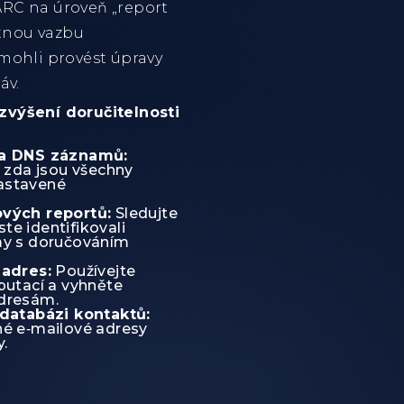
RC na úroveň „report
ětnou vazbu
mohli provést úpravy
áv.
zvýšení doručitelnosti
la DNS záznamů:
, zda jsou všechny
astavené
ových reportů:
Sledujte
e identifikovali
my s doručováním
 adres:
Používejte
putací a vyhněte
dresám.
 databázi kontaktů:
né e‑mailové adresy
y.