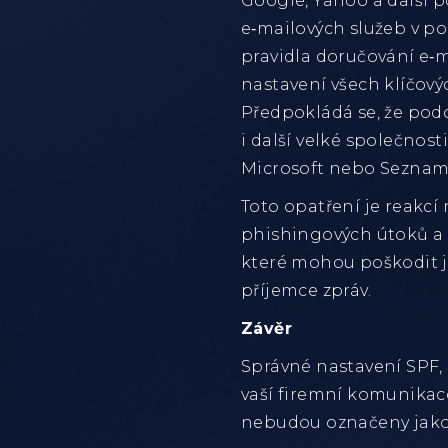
Google, Yahoo a další p
e‑mailových služeb v po
pravidla doručování e‑m
nastavení všech klíčov
Předpokládá se, že po
i další velké společnost
Microsoft nebo Seznam
Toto opatření je reakcí
phishingových útoků a
které mohou poškodit ja
příjemce zpráv.
Závěr
Správné nastavení SPF,
vaší firemní komunikace
nebudou označeny jak