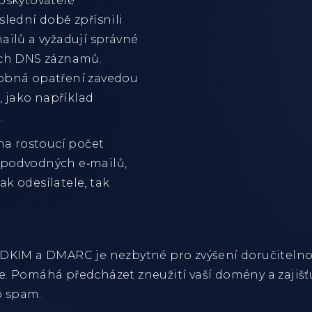
oskytovatelé
slední době zpřísnili
ailů a vyžadují správné
ých DNS záznamů.
dobná opatření zavedou
i, jako například
.
 na rostoucí počet
 podvodných e‑mailů,
k odesílatele, tak
 DKIM a DMARC je nezbytné pro zvýšení doručitelno
. Pomáhá předcházet zneužití vaší domény a zajišťuj
o spam.