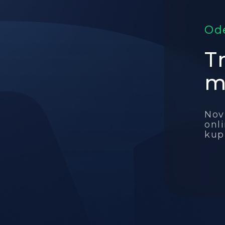
Ode
T
m
Nov
onl
kup