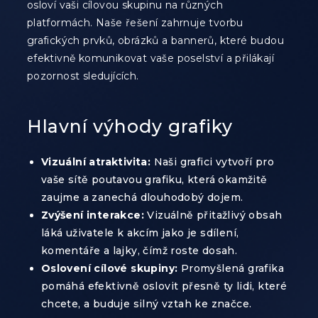
osloví vaši cílovou skupinu na různých
platformách. Naše řešení zahrnuje tvorbu
grafických prvků, obrázků a bannerů, které budou
efektivně komunikovat vaše poselství a přilákají
pozornost sledujících.
Hlavní výhody grafiky
Vizuální atraktivita:
Naši grafici vytvoří pro
vaše sítě poutavou grafiku, která okamžitě
zaujme a zanechá dlouhodobý dojem.
Zvýšení interakce:
Vizuálně přitažlivý obsah
láká uživatele k akcím jako je sdílení,
komentáře a lajky, čímž roste dosah.
Oslovení cílové skupiny:
Promyšlená grafika
pomáhá efektivně oslovit přesně ty lidi, které
chcete, a buduje silný vztah ke značce.