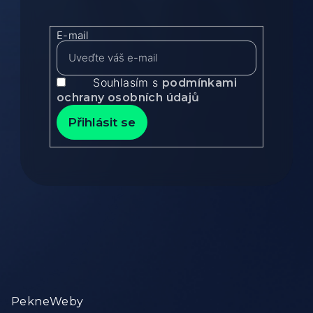
E-mail
Souhlasím s
podmínkami
ochrany osobních údajů
Přihlásit se
Zápatí
PekneWeby