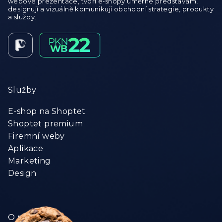
webové prezentace, tvoří e‑shopy úměrné představám,
designují a vizuálně komunikují obchodní strategie, produkty
a služby.
Služby
E-shop na Shoptet
Shoptet premium
Firemní weby
Aplikace
Marketing
Design
O nás